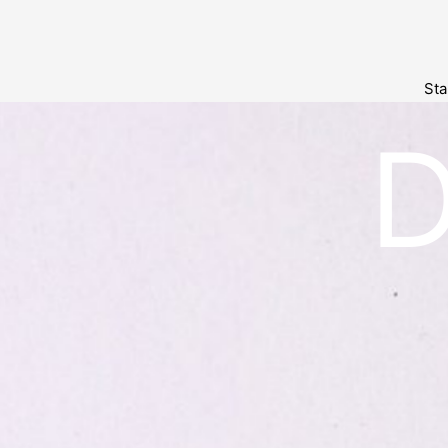
Sta
D