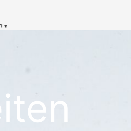
Film
iten