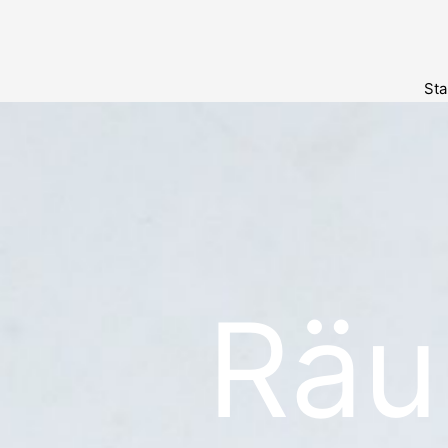
Sta
Räu