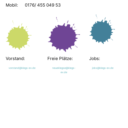
Mobil: 0176/ 455 049 53
Vorstand:
Freie Plätze:
Jobs:
vorstand@klegs-ev.de
neueklegse@klegs-
jobs@klegs-ev.de
ev.de